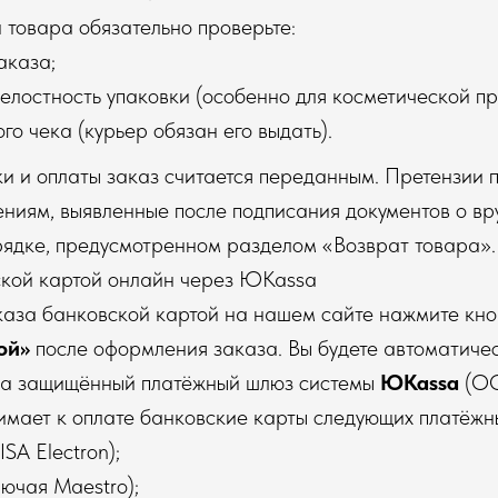
и товара обязательно проверьте:
аказа;
елостность упаковки (особенно для косметической пр
го чека (курьер обязан его выдать).
ки и оплаты заказ считается переданным. Претензии п
ниям, выявленные после подписания документов о вр
рядке, предусмотренном разделом «Возврат товара».
ской картой онлайн через ЮKassa
аказа банковской картой на нашем сайте нажмите кн
ой»
после оформления заказа. Вы будете автоматиче
на защищённый платёжный шлюз системы
ЮKassa
(ОО
мает к оплате банковские карты следующих платёжны
SA Electron);
ючая Maestro);