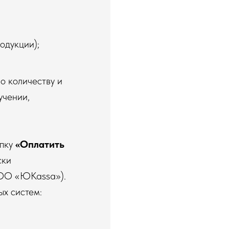
одукции);
о количеству и
учении,
опку
«Оплатить
ски
О «ЮKassa»).
х систем: