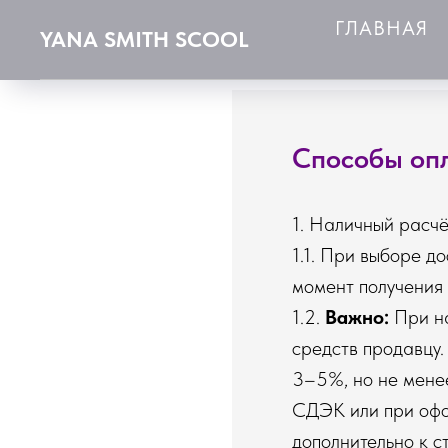
ГЛАВНАЯ
YANA SMITH SCOOL
Способы оп
1. Наличный расч
1.1. При выборе д
момент получения 
1.2.
Важно:
При на
средств продавцу.
3–5%, но не менее
СДЭК или при офо
дополнительно к с