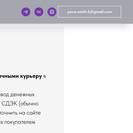
yana.smith.k@gmail.com
ичными курьеру
в
вод денежных
ов СДЭК (обычно
точнить на сайте
я покупателем