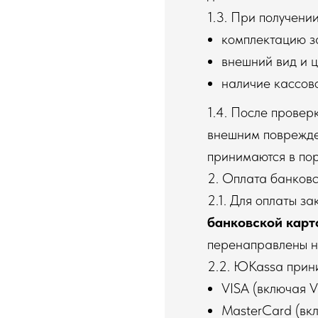
1.3. При получени
комплектацию з
внешний вид и ц
наличие кассово
1.4. После провер
внешним поврежде
принимаются в по
2. Оплата банков
2.1. Для оплаты з
банковской карт
перенаправлены 
2.2. ЮKassa прини
VISA (включая VI
MasterCard (вкл