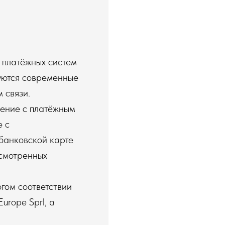
и платёжных систем
зуются современные
 связи.
нение с платёжным
 с
банковской карте
усмотренных
гом соответствии
urope Sprl, а